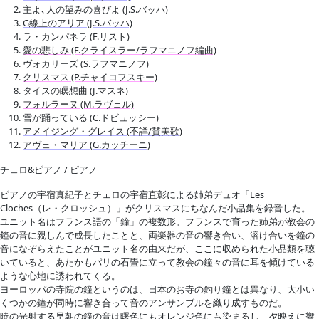
主よ､人の望みの喜びよ (J.S.バッハ)
G線上のアリア (J.S.バッハ)
ラ・カンパネラ (F.リスト)
愛の悲しみ (F.クライスラー/ラフマニノフ編曲)
ヴォカリーズ (S.ラフマニノフ)
クリスマス (P.チャイコフスキー)
タイスの瞑想曲 (J.マスネ)
フォルラーヌ (M.ラヴェル)
雪が踊っている (C.ドビュッシー)
アメイジング・グレイス (不詳/賛美歌)
アヴェ・マリア (G.カッチーニ)
チェロ&ピアノ
/
ピアノ
ピアノの宇宿真紀子とチェロの宇宿直彰による姉弟デュオ「Les
Cloches（レ・クロッシュ）」がクリスマスにちなんだ小品集を録音した。
ユニット名はフランス語の「鐘」の複数形。フランスで育った姉弟が教会の
鐘の音に親しんで成長したことと、両楽器の音の響き合い、溶け合いを鐘の
音になぞらえたことがユニット名の由来だが、ここに収められた小品類を聴
いていると、あたかもパリの石畳に立って教会の鐘々の音に耳を傾けている
ような心地に誘われてくる。
ヨーロッパの寺院の鐘というのは、日本のお寺の釣り鐘とは異なり、大小い
くつかの鐘が同時に響き合って音のアンサンブルを織り成すものだ。
暁の光射する早朝の鐘の音は曙色にもオレンジ色にも染まるし、夕映えに響